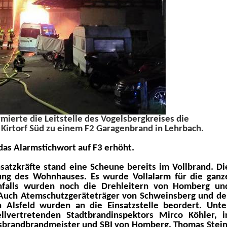
ierte die Leitstelle des Vogelsbergkreises die
Kirtorf Süd zu einem F2 Garagenbrand in Lehrbach.
das Alarmstichwort auf F3 erhöht.
nsatzkräfte stand eine Scheune bereits im Vollbrand. Di
zung des Wohnhauses. Es wurde Vollalarm für die ganz
falls wurden noch die Drehleitern von Homberg un
. Auch Atemschutzgeräteträger von Schweinsberg und de
Alsfeld wurden an die Einsatzstelle beordert. Unte
llvertretenden Stadtbrandinspektors Mirco Köhler, i
brandbrandmeister und SBI von Homberg, Thomas Stein