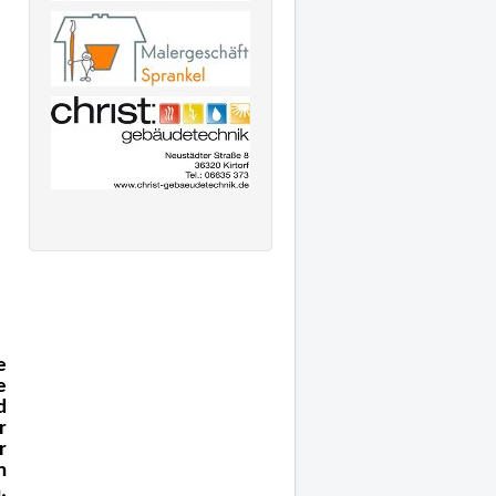
e
e
d
r
r
n
,