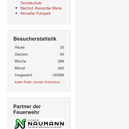
Grundschule
Nachruf Alexander Merle
Aktueller Fuhrpark
Besucherstatistik
Heute
33
Gestern
54
Woche
299
Monat
420
Insgesamt
130369
Kubik-Rubik Joomla! Extensions
Partner der
Feuerwehr