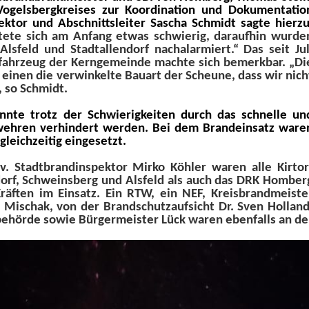
gelsbergkreises zur Koordination und Dokumentatio
ektor und Abschnittsleiter Sascha Schmidt sagte hierzu
tete sich am Anfang etwas schwierig, daraufhin wurde
lsfeld und Stadtallendorf nachalarmiert.“ Das seit Jul
hfahrzeug der Kerngemeinde machte sich bemerkbar. „Di
einen die verwinkelte Bauart der Scheune, dass wir nich
 so Schmidt.
nnte trotz der Schwierigkeiten durch das schnelle un
rwehren verhindert werden. Bei dem Brandeinsatz ware
gleichzeitig eingesetzt.
lv. Stadtbrandinspektor Mirko Köhler waren alle Kirtor
orf, Schweinsberg und Alsfeld als auch das DRK Homber
äften im Einsatz. Ein RTW, ein NEF, Kreisbrandmeiste
s Mischak, von der Brandschutzaufsicht Dr. Sven Holland
rbehörde sowie Bürgermeister Lück waren ebenfalls an de