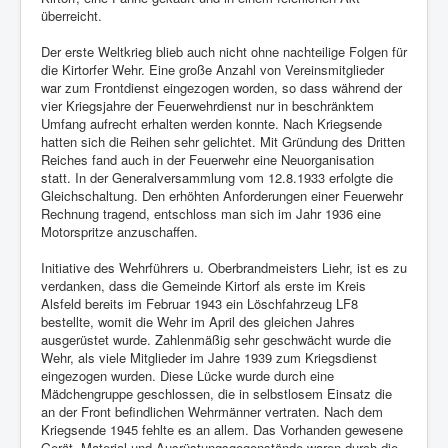
Mitglied werden
überreicht.
Übungspläne
Der erste Weltkrieg blieb auch nicht ohne nachteilige Folgen für
die Kirtorfer Wehr. Eine große Anzahl von Vereinsmitglieder
Impressum und Datenschutz
war zum Frontdienst eingezogen worden, so dass während der
vier Kriegsjahre der Feuerwehrdienst nur in beschränktem
Umfang aufrecht erhalten werden konnte. Nach Kriegsende
hatten sich die Reihen sehr gelichtet. Mit Gründung des Dritten
Reiches fand auch in der Feuerwehr eine Neuorganisation
statt. In der Generalversammlung vom 12.8.1933 erfolgte die
Gleichschaltung. Den erhöhten Anforderungen einer Feuerwehr
Rechnung tragend, entschloss man sich im Jahr 1936 eine
Motorspritze anzuschaffen.
Initiative des Wehrführers u. Oberbrandmeisters Liehr, ist es zu
verdanken, dass die Gemeinde Kirtorf als erste im Kreis
Alsfeld bereits im Februar 1943 ein Löschfahrzeug LF8
bestellte, womit die Wehr im April des gleichen Jahres
ausgerüstet wurde. Zahlenmäßig sehr geschwächt wurde die
Wehr, als viele Mitglieder im Jahre 1939 zum Kriegsdienst
eingezogen wurden. Diese Lücke wurde durch eine
Mädchengruppe geschlossen, die in selbstlosem Einsatz die
an der Front befindlichen Wehrmänner vertraten. Nach dem
Kriegsende 1945 fehlte es an allem. Das Vorhanden gewesene
Gerät, Material und Ausrüstungsgegenstände waren durch die