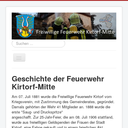
Suchen
...
Navigation
an/aus
Aktuelles
Geschichte der Feuerwehr
Vorstand
Kirtorf-Mitte
Einsatzabteilung
Am 07. Juli 1881 wurde die Freiwillige Feuerwehr Kirtorf vom
Jugend
Kriegsverein, mit Zustimmung des Gemeinderates, gegründet.
Damals gehörten der Wehr 41 Mitglieder an. 1888 wurde die
Fahrzeuge
erste "Saug- und Druckspritze"
angeschafft. Zur 25-Jahr-Feier, die am 08. Juli 1906 stattfand,
Geschichte
wurde aus freiwilligen Geldspenden der Frauen der Stadt
Kirtorf, eine Fahne gekauft und in einem feierlichen Akt