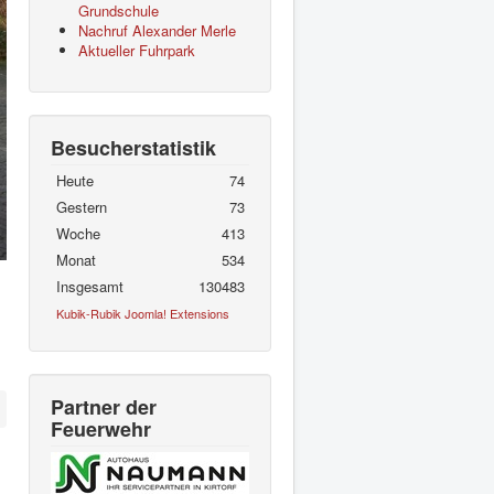
Grundschule
Nachruf Alexander Merle
Aktueller Fuhrpark
Besucherstatistik
Heute
74
Gestern
73
Woche
413
Monat
534
Insgesamt
130483
Kubik-Rubik Joomla! Extensions
Partner der
Feuerwehr