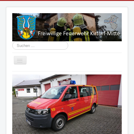
Suchen
...
Navigation
an/aus
Aktuelles
Vorstand
Einsatzabteilung
Jugend
Fahrzeuge
Geschichte