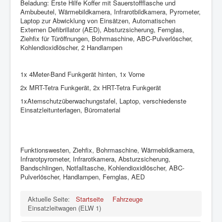
Impressum und Datenschutz
Beladung: Erste Hilfe Koffer mit Sauerstoffflasche und
Ambubeutel, Wärmebildkamera, Infrarotbildkamera, Pyrometer,
Laptop zur Abwicklung von Einsätzen, Automatischen
Externen Defibrillator (AED), Absturzsicherung, Fernglas,
Ziehfix für Türöffnungen, Bohrmaschine, ABC-Pulverlöscher,
Kohlendioxidlöscher, 2 Handlampen
1x 4Meter-Band Funkgerät hinten, 1x Vorne
2x MRT-Tetra Funkgerät, 2x HRT-Tetra Funkgerät
1xAtemschutzüberwachungstafel, Laptop, verschiedenste
Einsatzleitunterlagen, Büromaterial
Funktionswesten, Ziehfix, Bohrmaschine, Wärmebildkamera,
Infrarotpyrometer, Infrarotkamera, Absturzsicherung,
Bandschlingen, Notfalltasche, Kohlendioxidlöscher, ABC-
Pulverlöscher, Handlampen, Fernglas, AED
Aktuelle Seite:
Startseite
Fahrzeuge
Einsatzleitwagen (ELW 1)