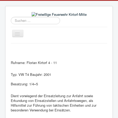
Suchen
...
Navigation
an/aus
Aktuelles
Vorstand
Rufname: Florian Kirtorf 4 - 11
Einsatzabteilung
Jugend
Typ: VW T4 Baujahr: 2001
Fahrzeuge
Besatzung: 1/4=5
Geschichte
Dient vorwiegend der Einsatzleitung zur Anfahrt sowie
Mitglied werden
Erkundung von Einsatzstellen und Anfahrtswegen, als
Hilfsmittel zur Führung von taktischen Einheiten und zur
Übungspläne
besonderen Verwendung bei Einsätzen.