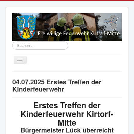
Suchen
...
Navigation
an/aus
Aktuelles
04.07.2025 Erstes Treffen der
Vorstand
Kinderfeuerwehr
Einsatzabteilung
Erstes Treffen der
Jugend
Kinderfeuerwehr Kirtorf-
Fahrzeuge
Mitte
Geschichte
Bürgermeister Lück überreicht