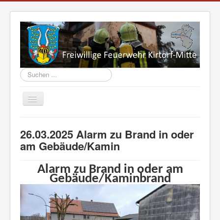
Suchen
...
Navigation
an/aus
Aktuelles
26.03.2025 Alarm zu Brand in oder
Vorstand
am Gebäude/Kamin
Einsatzabteilung
Alarm zu Brand in oder am
Jugend
Gebäude/Kaminbrand
Fahrzeuge
Geschichte