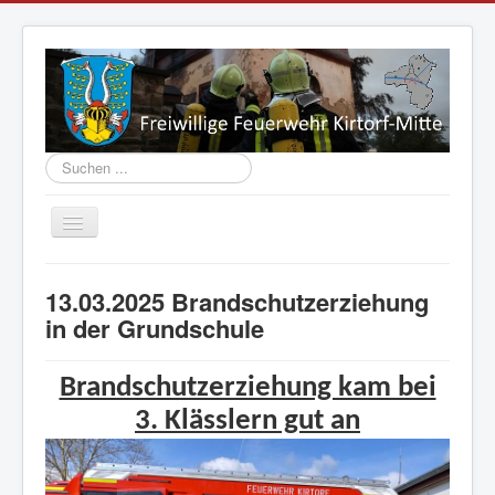
Suchen
...
Navigation
an/aus
Aktuelles
13.03.2025 Brandschutzerziehung
Vorstand
in der Grundschule
Einsatzabteilung
Brandschutzerziehung kam bei
Jugend
3. Klässlern gut an
Fahrzeuge
Geschichte