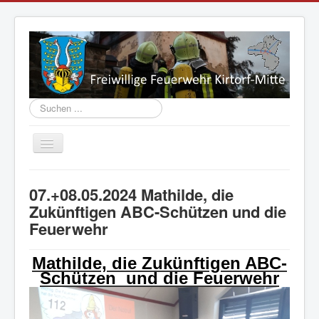
Suchen
...
Navigation
an/aus
Aktuelles
07.+08.05.2024 Mathilde, die
Vorstand
Zukünftigen ABC-Schützen und die
Feuerwehr
Einsatzabteilung
Jugend
Mathilde, die Zukünftigen ABC-
Fahrzeuge
Schützen
und die Feuerwehr
Geschichte